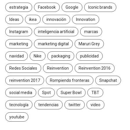
estrategia
Facebook
Google
Iconic brands
Ideas
ikea
innovación
Innovation
Instagram
inteligencia artificial
marcas
marketing
marketing digital
Maruri Grey
navidad
Nike
packaging
publicidad
Redes Sociales
Reinvention
Reinvention 2016
reinvention 2017
Rompiendo fronteras
Snapchat
social media
Spot
Super Bowl
TBT
tecnología
tendencias
twitter
video
youtube