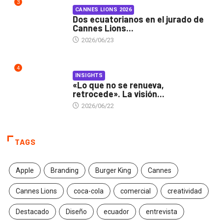
3
CANNES LIONS 2026
Dos ecuatorianos en el jurado de
Cannes Lions...
2026/06/23
4
INSIGHTS
«Lo que no se renueva,
retrocede». La visión...
2026/06/22
TAGS
Apple
Branding
Burger King
Cannes
Cannes Lions
coca-cola
comercial
creatividad
Destacado
Diseño
ecuador
entrevista