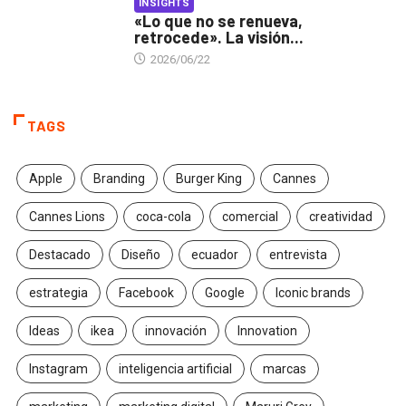
INSIGHTS
«Lo que no se renueva,
retrocede». La visión...
2026/06/22
TAGS
Apple
Branding
Burger King
Cannes
Cannes Lions
coca-cola
comercial
creatividad
Destacado
Diseño
ecuador
entrevista
estrategia
Facebook
Google
Iconic brands
Ideas
ikea
innovación
Innovation
Instagram
inteligencia artificial
marcas