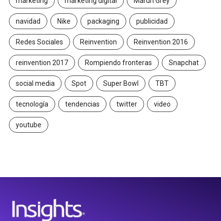
marketing
marketing digital
Maruri Grey
navidad
Nike
packaging
publicidad
Redes Sociales
Reinvention
Reinvention 2016
reinvention 2017
Rompiendo fronteras
Snapchat
social media
Spot
Super Bowl
TBT
tecnología
tendencias
twitter
video
youtube