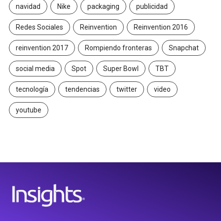
navidad
Nike
packaging
publicidad
Redes Sociales
Reinvention
Reinvention 2016
reinvention 2017
Rompiendo fronteras
Snapchat
social media
Spot
Super Bowl
TBT
tecnología
tendencias
twitter
video
youtube