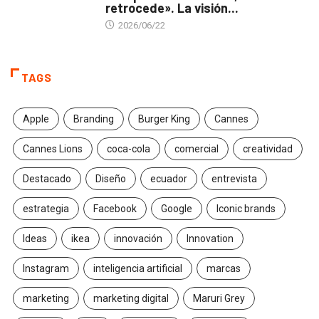
retrocede». La visión...
2026/06/22
TAGS
Apple
Branding
Burger King
Cannes
Cannes Lions
coca-cola
comercial
creatividad
Destacado
Diseño
ecuador
entrevista
estrategia
Facebook
Google
Iconic brands
Ideas
ikea
innovación
Innovation
Instagram
inteligencia artificial
marcas
marketing
marketing digital
Maruri Grey