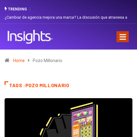
TRENDING
¿Cambiar de agencia mejora una marca? La discusión que atraviesa a
Ecuador
Home
Pozo Millonario
TAGS :POZO MILLONARIO