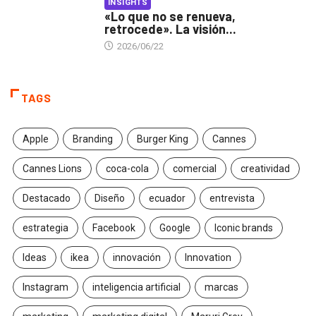
INSIGHTS
«Lo que no se renueva,
retrocede». La visión...
2026/06/22
TAGS
Apple
Branding
Burger King
Cannes
Cannes Lions
coca-cola
comercial
creatividad
Destacado
Diseño
ecuador
entrevista
estrategia
Facebook
Google
Iconic brands
Ideas
ikea
innovación
Innovation
Instagram
inteligencia artificial
marcas