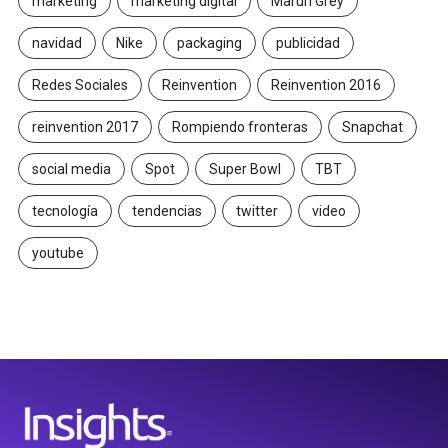
marketing
marketing digital
Maruri Grey
navidad
Nike
packaging
publicidad
Redes Sociales
Reinvention
Reinvention 2016
reinvention 2017
Rompiendo fronteras
Snapchat
social media
Spot
Super Bowl
TBT
tecnología
tendencias
twitter
video
youtube