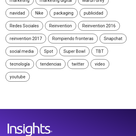
marketing
marketing digital
Maruri Grey
navidad
Nike
packaging
publicidad
Redes Sociales
Reinvention
Reinvention 2016
reinvention 2017
Rompiendo fronteras
Snapchat
social media
Spot
Super Bowl
TBT
tecnología
tendencias
twitter
video
youtube