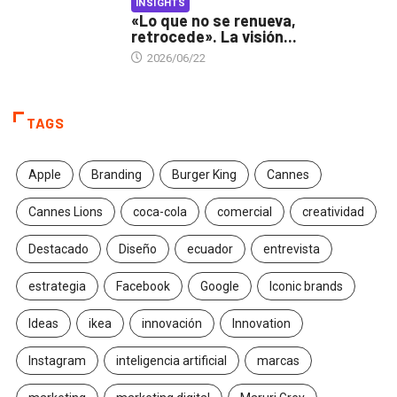
INSIGHTS
«Lo que no se renueva,
retrocede». La visión...
2026/06/22
TAGS
Apple
Branding
Burger King
Cannes
Cannes Lions
coca-cola
comercial
creatividad
Destacado
Diseño
ecuador
entrevista
estrategia
Facebook
Google
Iconic brands
Ideas
ikea
innovación
Innovation
Instagram
inteligencia artificial
marcas