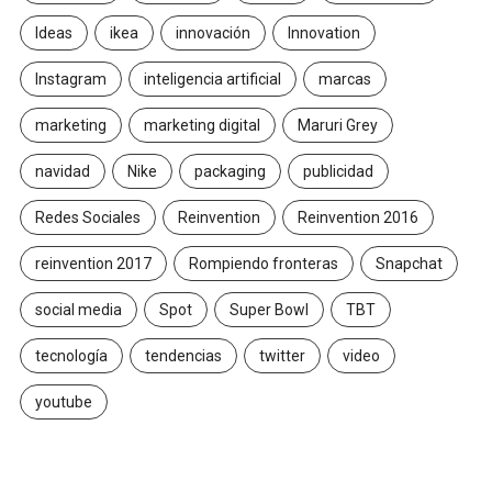
Ideas
ikea
innovación
Innovation
Instagram
inteligencia artificial
marcas
marketing
marketing digital
Maruri Grey
navidad
Nike
packaging
publicidad
Redes Sociales
Reinvention
Reinvention 2016
reinvention 2017
Rompiendo fronteras
Snapchat
social media
Spot
Super Bowl
TBT
tecnología
tendencias
twitter
video
youtube