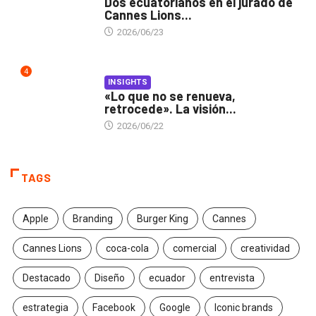
Dos ecuatorianos en el jurado de
Cannes Lions...
2026/06/23
4
INSIGHTS
«Lo que no se renueva,
retrocede». La visión...
2026/06/22
TAGS
Apple
Branding
Burger King
Cannes
Cannes Lions
coca-cola
comercial
creatividad
Destacado
Diseño
ecuador
entrevista
estrategia
Facebook
Google
Iconic brands