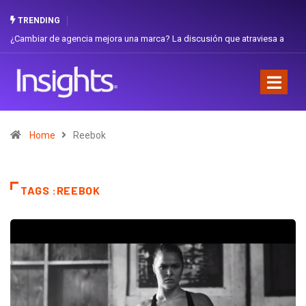
TRENDING
 La discusión que atraviesa a
Gabriela Herrera y el arte de cambiarse el 
Favorita
Home
Reebok
TAGS :REEBOK