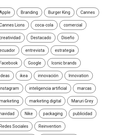
Apple
Branding
Burger King
Cannes
Cannes Lions
coca-cola
comercial
creatividad
Destacado
Diseño
ecuador
entrevista
estrategia
Facebook
Google
Iconic brands
Ideas
ikea
innovación
Innovation
Instagram
inteligencia artificial
marcas
marketing
marketing digital
Maruri Grey
navidad
Nike
packaging
publicidad
Redes Sociales
Reinvention