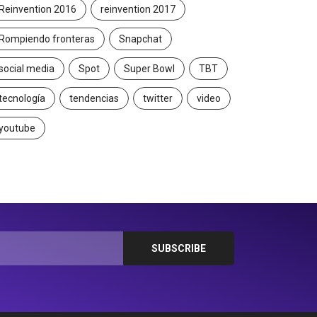
Reinvention 2016
reinvention 2017
Rompiendo fronteras
Snapchat
social media
Spot
Super Bowl
TBT
tecnología
tendencias
twitter
video
youtube