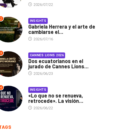
2026/07/22
2
INSIGHTS
Gabriela Herrera y el arte de
cambiarse el...
2026/07/16
3
CANNES LIONS 2026
Dos ecuatorianos en el
jurado de Cannes Lions...
2026/06/23
4
INSIGHTS
«Lo que no se renueva,
retrocede». La visión...
2026/06/22
TAGS