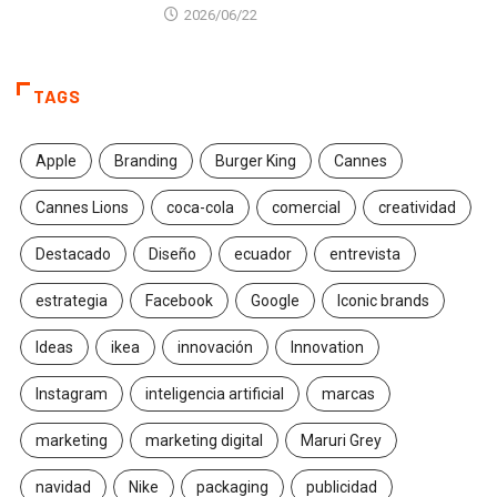
2026/06/22
TAGS
Apple
Branding
Burger King
Cannes
Cannes Lions
coca-cola
comercial
creatividad
Destacado
Diseño
ecuador
entrevista
estrategia
Facebook
Google
Iconic brands
Ideas
ikea
innovación
Innovation
Instagram
inteligencia artificial
marcas
marketing
marketing digital
Maruri Grey
navidad
Nike
packaging
publicidad