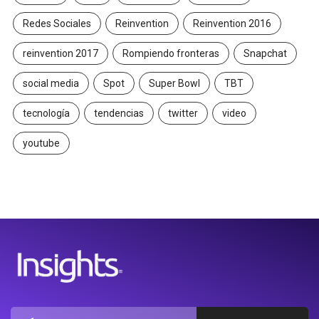
Redes Sociales
Reinvention
Reinvention 2016
reinvention 2017
Rompiendo fronteras
Snapchat
social media
Spot
Super Bowl
TBT
tecnología
tendencias
twitter
video
youtube