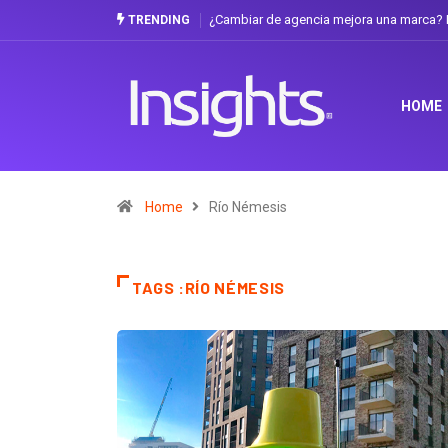
¿Cambiar de agencia mejora una marca? L
TRENDING
HOME
Home
Río Némesis
TAGS :RÍO NÉMESIS