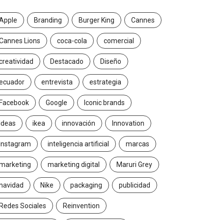
Apple
Branding
Burger King
Cannes
Cannes Lions
coca-cola
comercial
creatividad
Destacado
Diseño
ecuador
entrevista
estrategia
Facebook
Google
Iconic brands
Ideas
ikea
innovación
Innovation
Instagram
inteligencia artificial
marcas
marketing
marketing digital
Maruri Grey
navidad
Nike
packaging
publicidad
Redes Sociales
Reinvention