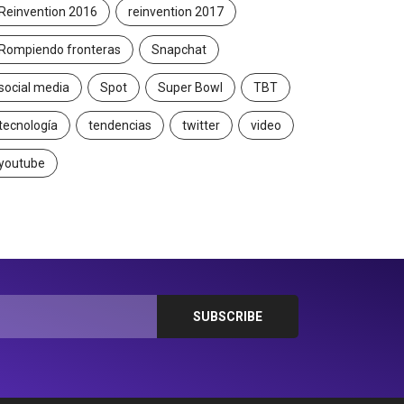
Reinvention 2016
reinvention 2017
Rompiendo fronteras
Snapchat
social media
Spot
Super Bowl
TBT
tecnología
tendencias
twitter
video
youtube