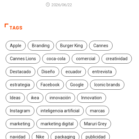
2026/06/22
TAGS
Apple
Branding
Burger King
Cannes
Cannes Lions
coca-cola
comercial
creatividad
Destacado
Diseño
ecuador
entrevista
estrategia
Facebook
Google
Iconic brands
Ideas
ikea
innovación
Innovation
Instagram
inteligencia artificial
marcas
marketing
marketing digital
Maruri Grey
navidad
Nike
packaging
publicidad