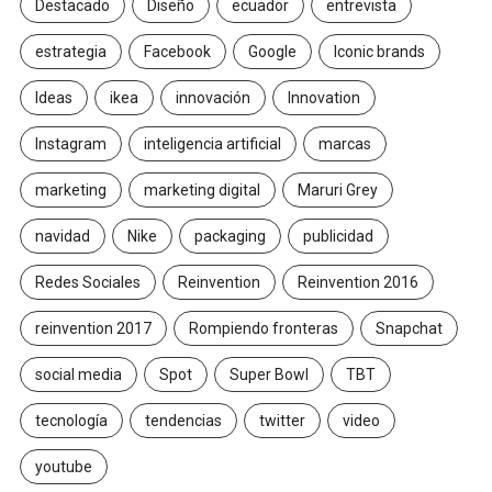
Destacado
Diseño
ecuador
entrevista
estrategia
Facebook
Google
Iconic brands
Ideas
ikea
innovación
Innovation
Instagram
inteligencia artificial
marcas
marketing
marketing digital
Maruri Grey
navidad
Nike
packaging
publicidad
Redes Sociales
Reinvention
Reinvention 2016
reinvention 2017
Rompiendo fronteras
Snapchat
social media
Spot
Super Bowl
TBT
tecnología
tendencias
twitter
video
youtube