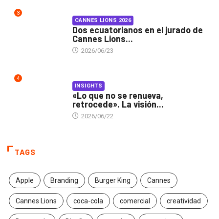
3
CANNES LIONS 2026
Dos ecuatorianos en el jurado de
Cannes Lions...
2026/06/23
4
INSIGHTS
«Lo que no se renueva,
retrocede». La visión...
2026/06/22
TAGS
Apple
Branding
Burger King
Cannes
Cannes Lions
coca-cola
comercial
creatividad