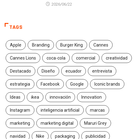
2026/06/22
TAGS
Apple
Branding
Burger King
Cannes
Cannes Lions
coca-cola
comercial
creatividad
Destacado
Diseño
ecuador
entrevista
estrategia
Facebook
Google
Iconic brands
Ideas
ikea
innovación
Innovation
Instagram
inteligencia artificial
marcas
marketing
marketing digital
Maruri Grey
navidad
Nike
packaging
publicidad