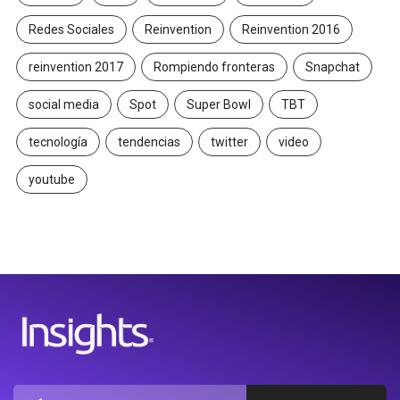
Redes Sociales
Reinvention
Reinvention 2016
reinvention 2017
Rompiendo fronteras
Snapchat
social media
Spot
Super Bowl
TBT
tecnología
tendencias
twitter
video
youtube