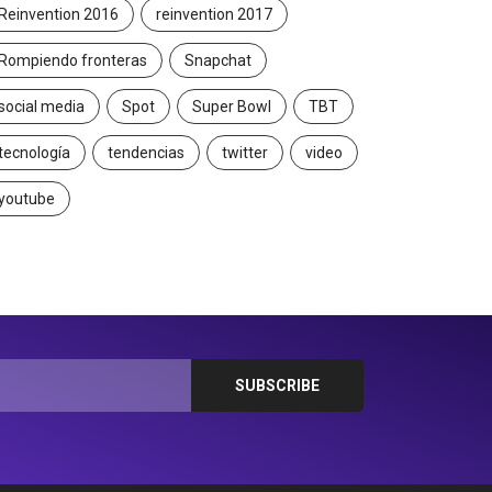
Reinvention 2016
reinvention 2017
Rompiendo fronteras
Snapchat
social media
Spot
Super Bowl
TBT
tecnología
tendencias
twitter
video
youtube