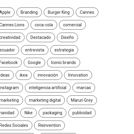
Apple
Branding
Burger King
Cannes
Cannes Lions
coca-cola
comercial
creatividad
Destacado
Diseño
ecuador
entrevista
estrategia
Facebook
Google
Iconic brands
Ideas
ikea
innovación
Innovation
Instagram
inteligencia artificial
marcas
marketing
marketing digital
Maruri Grey
navidad
Nike
packaging
publicidad
Redes Sociales
Reinvention