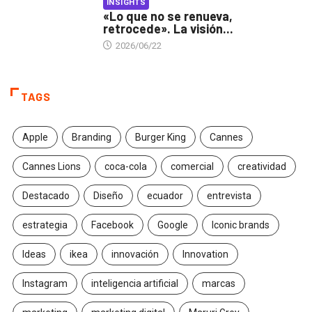
INSIGHTS
«Lo que no se renueva,
retrocede». La visión...
2026/06/22
TAGS
Apple
Branding
Burger King
Cannes
Cannes Lions
coca-cola
comercial
creatividad
Destacado
Diseño
ecuador
entrevista
estrategia
Facebook
Google
Iconic brands
Ideas
ikea
innovación
Innovation
Instagram
inteligencia artificial
marcas