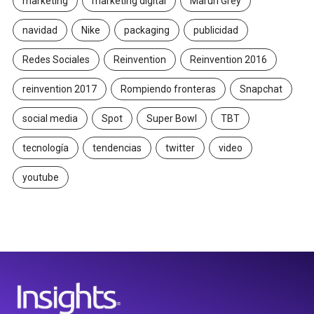
marketing
marketing digital
Maruri Grey
navidad
Nike
packaging
publicidad
Redes Sociales
Reinvention
Reinvention 2016
reinvention 2017
Rompiendo fronteras
Snapchat
social media
Spot
Super Bowl
TBT
tecnología
tendencias
twitter
video
youtube