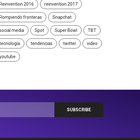
Reinvention 2016
reinvention 2017
Rompiendo fronteras
Snapchat
social media
Spot
Super Bowl
TBT
tecnología
tendencias
twitter
video
youtube