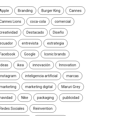
Apple
Branding
Burger King
Cannes
Cannes Lions
coca-cola
comercial
creatividad
Destacado
Diseño
ecuador
entrevista
estrategia
Facebook
Google
Iconic brands
Ideas
ikea
innovación
Innovation
Instagram
inteligencia artificial
marcas
marketing
marketing digital
Maruri Grey
navidad
Nike
packaging
publicidad
Redes Sociales
Reinvention