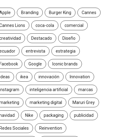
Apple
Branding
Burger King
Cannes
Cannes Lions
coca-cola
comercial
creatividad
Destacado
Diseño
ecuador
entrevista
estrategia
Facebook
Google
Iconic brands
Ideas
ikea
innovación
Innovation
Instagram
inteligencia artificial
marcas
marketing
marketing digital
Maruri Grey
navidad
Nike
packaging
publicidad
Redes Sociales
Reinvention