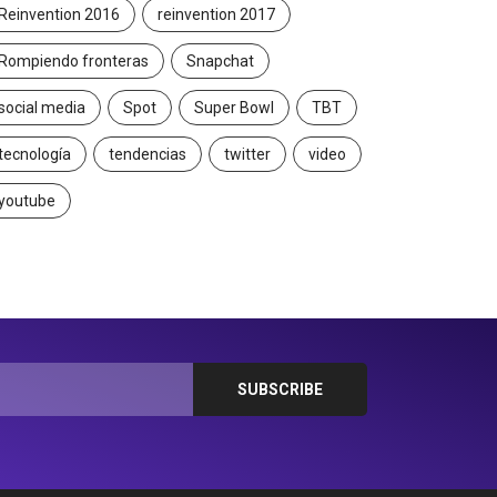
Reinvention 2016
reinvention 2017
Rompiendo fronteras
Snapchat
social media
Spot
Super Bowl
TBT
tecnología
tendencias
twitter
video
youtube