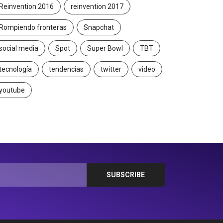
Reinvention 2016
reinvention 2017
Rompiendo fronteras
Snapchat
social media
Spot
Super Bowl
TBT
tecnología
tendencias
twitter
video
youtube