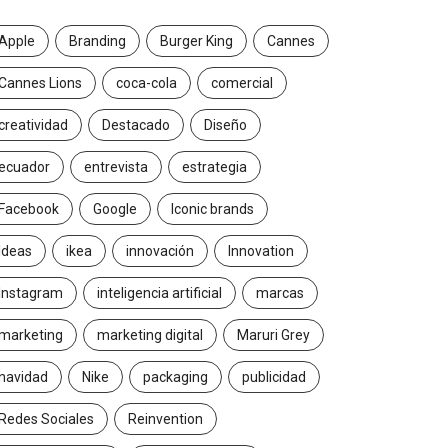
Apple
Branding
Burger King
Cannes
Cannes Lions
coca-cola
comercial
creatividad
Destacado
Diseño
ecuador
entrevista
estrategia
Facebook
Google
Iconic brands
Ideas
ikea
innovación
Innovation
Instagram
inteligencia artificial
marcas
marketing
marketing digital
Maruri Grey
navidad
Nike
packaging
publicidad
Redes Sociales
Reinvention