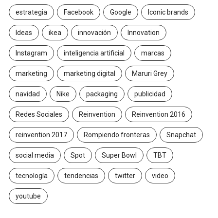
estrategia
Facebook
Google
Iconic brands
Ideas
ikea
innovación
Innovation
Instagram
inteligencia artificial
marcas
marketing
marketing digital
Maruri Grey
navidad
Nike
packaging
publicidad
Redes Sociales
Reinvention
Reinvention 2016
reinvention 2017
Rompiendo fronteras
Snapchat
social media
Spot
Super Bowl
TBT
tecnología
tendencias
twitter
video
youtube