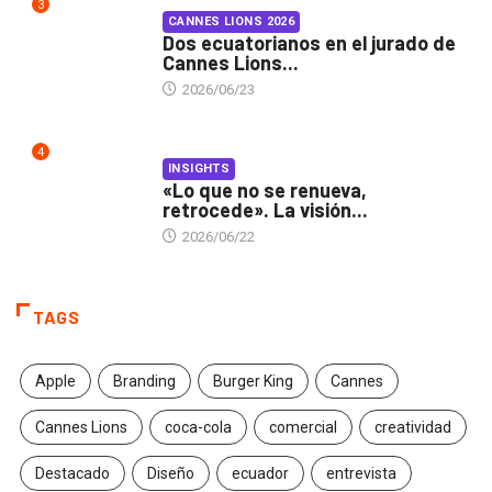
3
CANNES LIONS 2026
Dos ecuatorianos en el jurado de
Cannes Lions...
2026/06/23
4
INSIGHTS
«Lo que no se renueva,
retrocede». La visión...
2026/06/22
TAGS
Apple
Branding
Burger King
Cannes
Cannes Lions
coca-cola
comercial
creatividad
Destacado
Diseño
ecuador
entrevista