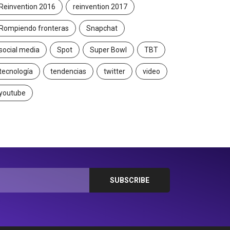
Reinvention 2016
reinvention 2017
Rompiendo fronteras
Snapchat
social media
Spot
Super Bowl
TBT
tecnología
tendencias
twitter
video
youtube