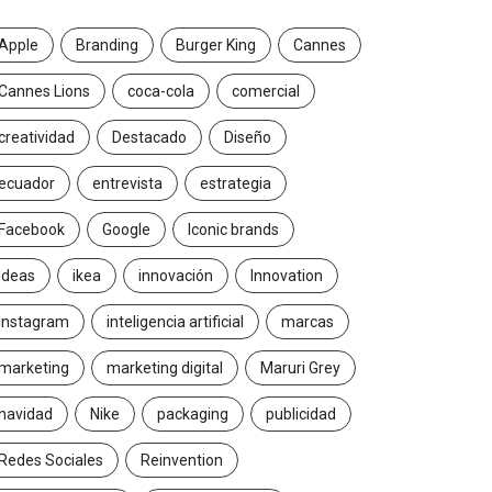
Apple
Branding
Burger King
Cannes
Cannes Lions
coca-cola
comercial
creatividad
Destacado
Diseño
ecuador
entrevista
estrategia
Facebook
Google
Iconic brands
Ideas
ikea
innovación
Innovation
Instagram
inteligencia artificial
marcas
marketing
marketing digital
Maruri Grey
navidad
Nike
packaging
publicidad
Redes Sociales
Reinvention