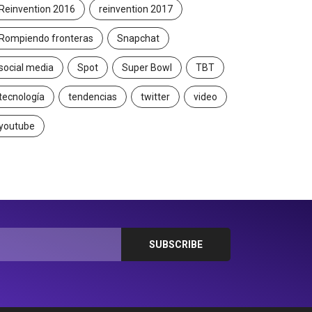
Reinvention 2016
reinvention 2017
Rompiendo fronteras
Snapchat
social media
Spot
Super Bowl
TBT
tecnología
tendencias
twitter
video
youtube