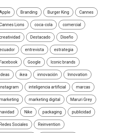
Apple
Branding
Burger King
Cannes
Cannes Lions
coca-cola
comercial
creatividad
Destacado
Diseño
ecuador
entrevista
estrategia
Facebook
Google
Iconic brands
Ideas
ikea
innovación
Innovation
Instagram
inteligencia artificial
marcas
marketing
marketing digital
Maruri Grey
navidad
Nike
packaging
publicidad
Redes Sociales
Reinvention