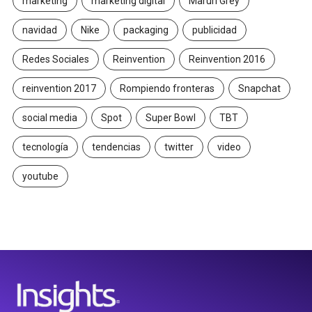
marketing
marketing digital
Maruri Grey
navidad
Nike
packaging
publicidad
Redes Sociales
Reinvention
Reinvention 2016
reinvention 2017
Rompiendo fronteras
Snapchat
social media
Spot
Super Bowl
TBT
tecnología
tendencias
twitter
video
youtube