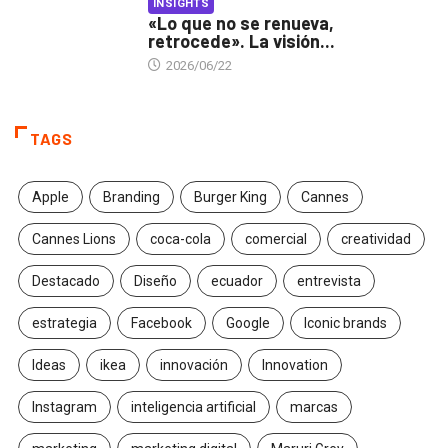
INSIGHTS
«Lo que no se renueva,
retrocede». La visión...
2026/06/22
TAGS
Apple
Branding
Burger King
Cannes
Cannes Lions
coca-cola
comercial
creatividad
Destacado
Diseño
ecuador
entrevista
estrategia
Facebook
Google
Iconic brands
Ideas
ikea
innovación
Innovation
Instagram
inteligencia artificial
marcas