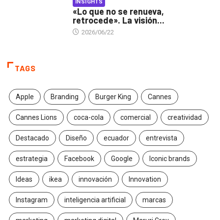
INSIGHTS
«Lo que no se renueva,
retrocede». La visión...
2026/06/22
TAGS
Apple
Branding
Burger King
Cannes
Cannes Lions
coca-cola
comercial
creatividad
Destacado
Diseño
ecuador
entrevista
estrategia
Facebook
Google
Iconic brands
Ideas
ikea
innovación
Innovation
Instagram
inteligencia artificial
marcas