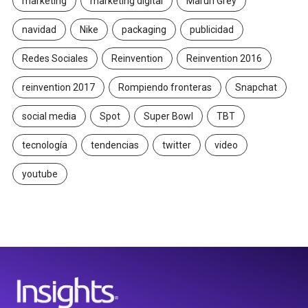
marketing
marketing digital
Maruri Grey
navidad
Nike
packaging
publicidad
Redes Sociales
Reinvention
Reinvention 2016
reinvention 2017
Rompiendo fronteras
Snapchat
social media
Spot
Super Bowl
TBT
tecnología
tendencias
twitter
video
youtube