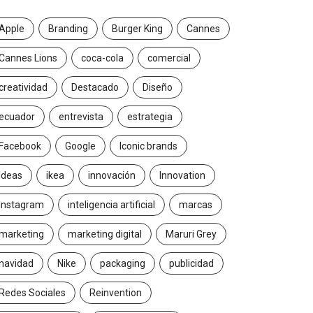
Apple
Branding
Burger King
Cannes
Cannes Lions
coca-cola
comercial
creatividad
Destacado
Diseño
ecuador
entrevista
estrategia
Facebook
Google
Iconic brands
Ideas
ikea
innovación
Innovation
Instagram
inteligencia artificial
marcas
marketing
marketing digital
Maruri Grey
navidad
Nike
packaging
publicidad
Redes Sociales
Reinvention