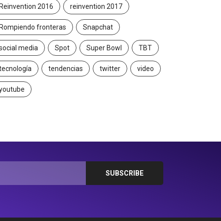
Reinvention 2016
reinvention 2017
Rompiendo fronteras
Snapchat
social media
Spot
Super Bowl
TBT
tecnología
tendencias
twitter
video
youtube