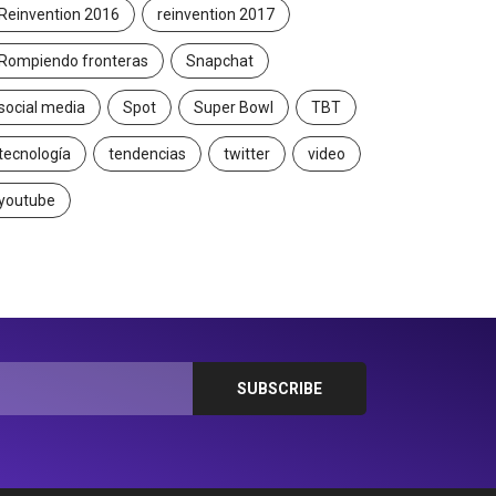
Reinvention 2016
reinvention 2017
Rompiendo fronteras
Snapchat
social media
Spot
Super Bowl
TBT
tecnología
tendencias
twitter
video
youtube