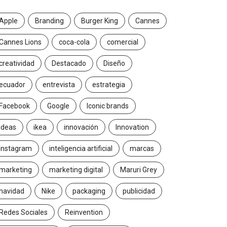
Apple
Branding
Burger King
Cannes
Cannes Lions
coca-cola
comercial
creatividad
Destacado
Diseño
ecuador
entrevista
estrategia
Facebook
Google
Iconic brands
Ideas
ikea
innovación
Innovation
Instagram
inteligencia artificial
marcas
marketing
marketing digital
Maruri Grey
navidad
Nike
packaging
publicidad
Redes Sociales
Reinvention