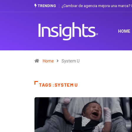
¿Cambiar de agencia mejora una marca? L
TRENDING
HOME
Home
System U
TAGS :SYSTEM U