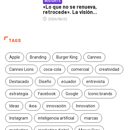
INSIGHTS
«Lo que no se renueva,
retrocede». La visión...
2026/06/22
TAGS
Apple
Branding
Burger King
Cannes
Cannes Lions
coca-cola
comercial
creatividad
Destacado
Diseño
ecuador
entrevista
estrategia
Facebook
Google
Iconic brands
Ideas
ikea
innovación
Innovation
Instagram
inteligencia artificial
marcas