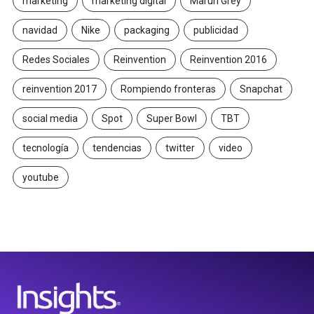
marketing
marketing digital
Maruri Grey
navidad
Nike
packaging
publicidad
Redes Sociales
Reinvention
Reinvention 2016
reinvention 2017
Rompiendo fronteras
Snapchat
social media
Spot
Super Bowl
TBT
tecnología
tendencias
twitter
video
youtube