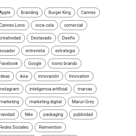
Apple
Branding
Burger King
Cannes
Cannes Lions
coca-cola
comercial
creatividad
Destacado
Diseño
ecuador
entrevista
estrategia
Facebook
Google
Iconic brands
Ideas
ikea
innovación
Innovation
Instagram
inteligencia artificial
marcas
marketing
marketing digital
Maruri Grey
navidad
Nike
packaging
publicidad
Redes Sociales
Reinvention