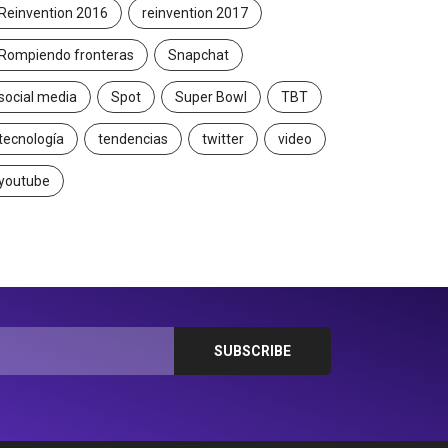
Reinvention 2016
reinvention 2017
Rompiendo fronteras
Snapchat
social media
Spot
Super Bowl
TBT
tecnología
tendencias
twitter
video
youtube