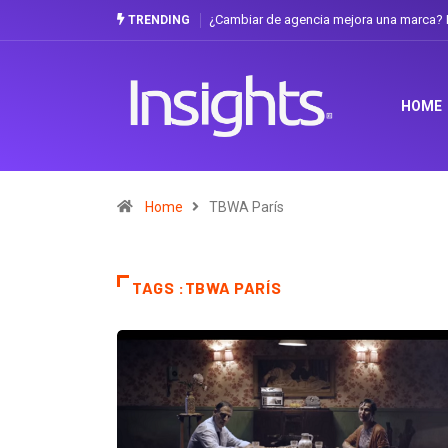
¿Cambiar de agencia mejora una marca? L
TRENDING
HOME
Home
TBWA París
TAGS :TBWA PARÍS