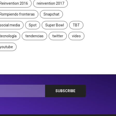
Reinvention 2016
reinvention 2017
Rompiendo fronteras
Snapchat
social media
Spot
Super Bowl
TBT
tecnología
tendencias
twitter
video
youtube