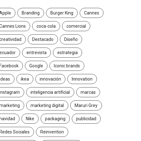
Apple
Branding
Burger King
Cannes
Cannes Lions
coca-cola
comercial
creatividad
Destacado
Diseño
ecuador
entrevista
estrategia
Facebook
Google
Iconic brands
Ideas
ikea
innovación
Innovation
Instagram
inteligencia artificial
marcas
marketing
marketing digital
Maruri Grey
navidad
Nike
packaging
publicidad
Redes Sociales
Reinvention