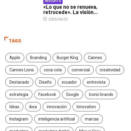
INSIGHTS
«Lo que no se renueva,
retrocede». La visión...
2026/06/22
TAGS
Apple
Branding
Burger King
Cannes
Cannes Lions
coca-cola
comercial
creatividad
Destacado
Diseño
ecuador
entrevista
estrategia
Facebook
Google
Iconic brands
Ideas
ikea
innovación
Innovation
Instagram
inteligencia artificial
marcas