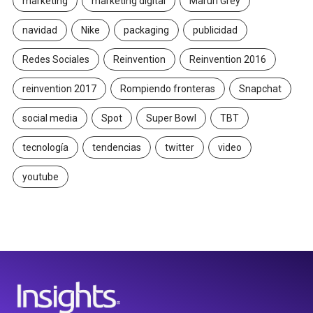
marketing
marketing digital
Maruri Grey
navidad
Nike
packaging
publicidad
Redes Sociales
Reinvention
Reinvention 2016
reinvention 2017
Rompiendo fronteras
Snapchat
social media
Spot
Super Bowl
TBT
tecnología
tendencias
twitter
video
youtube