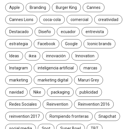
Apple
Branding
Burger King
Cannes
Cannes Lions
coca-cola
comercial
creatividad
Destacado
Diseño
ecuador
entrevista
estrategia
Facebook
Google
Iconic brands
Ideas
ikea
innovación
Innovation
Instagram
inteligencia artificial
marcas
marketing
marketing digital
Maruri Grey
navidad
Nike
packaging
publicidad
Redes Sociales
Reinvention
Reinvention 2016
reinvention 2017
Rompiendo fronteras
Snapchat
social media
Spot
Super Bowl
TBT