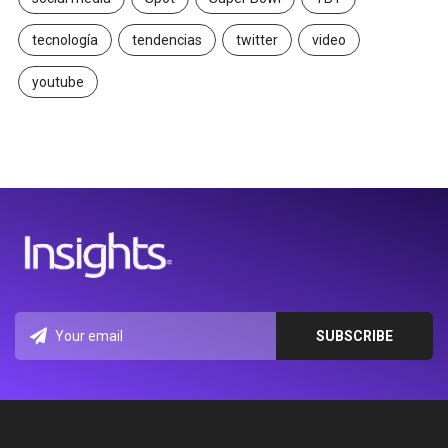
tecnología
tendencias
twitter
video
youtube