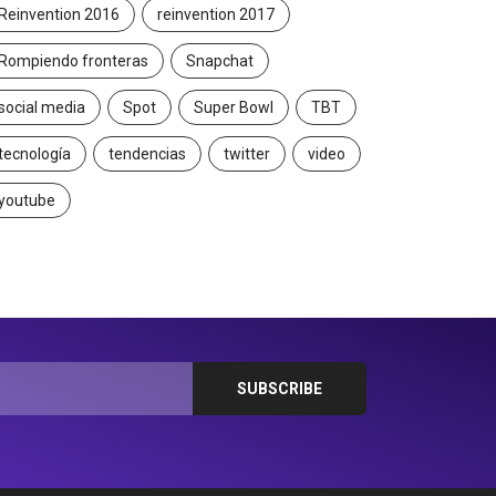
Reinvention 2016
reinvention 2017
Rompiendo fronteras
Snapchat
social media
Spot
Super Bowl
TBT
tecnología
tendencias
twitter
video
youtube