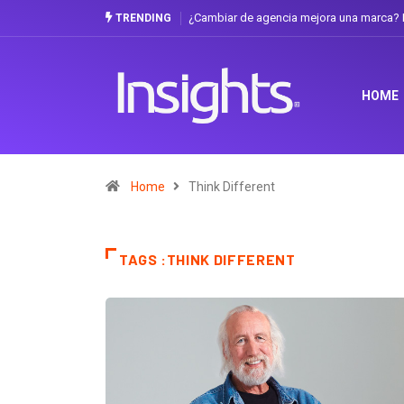
¿Cambiar de agencia mejora una marca? L
TRENDING
HOME
Home
Think Different
TAGS :THINK DIFFERENT