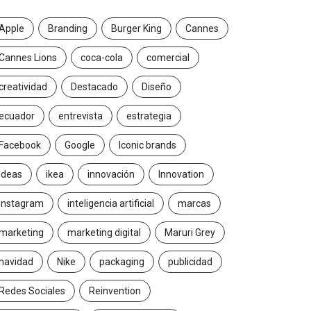
Apple
Branding
Burger King
Cannes
Cannes Lions
coca-cola
comercial
creatividad
Destacado
Diseño
ecuador
entrevista
estrategia
Facebook
Google
Iconic brands
Ideas
ikea
innovación
Innovation
Instagram
inteligencia artificial
marcas
marketing
marketing digital
Maruri Grey
navidad
Nike
packaging
publicidad
Redes Sociales
Reinvention