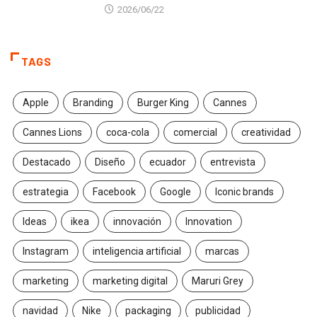
2026/06/22
TAGS
Apple
Branding
Burger King
Cannes
Cannes Lions
coca-cola
comercial
creatividad
Destacado
Diseño
ecuador
entrevista
estrategia
Facebook
Google
Iconic brands
Ideas
ikea
innovación
Innovation
Instagram
inteligencia artificial
marcas
marketing
marketing digital
Maruri Grey
navidad
Nike
packaging
publicidad