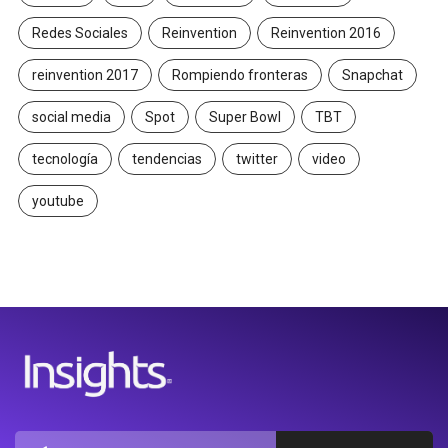
Redes Sociales
Reinvention
Reinvention 2016
reinvention 2017
Rompiendo fronteras
Snapchat
social media
Spot
Super Bowl
TBT
tecnología
tendencias
twitter
video
youtube