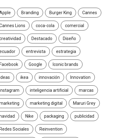
Apple
Branding
Burger King
Cannes
Cannes Lions
coca-cola
comercial
creatividad
Destacado
Diseño
ecuador
entrevista
estrategia
Facebook
Google
Iconic brands
Ideas
ikea
innovación
Innovation
Instagram
inteligencia artificial
marcas
marketing
marketing digital
Maruri Grey
navidad
Nike
packaging
publicidad
Redes Sociales
Reinvention