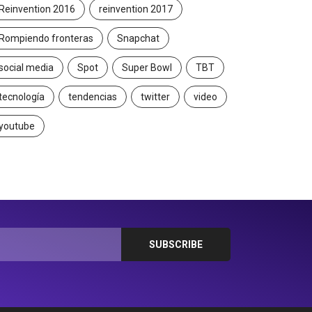
Reinvention 2016
reinvention 2017
Rompiendo fronteras
Snapchat
social media
Spot
Super Bowl
TBT
tecnología
tendencias
twitter
video
youtube