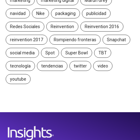
marketing
marketing digital
Maruri Grey
navidad
Nike
packaging
publicidad
Redes Sociales
Reinvention
Reinvention 2016
reinvention 2017
Rompiendo fronteras
Snapchat
social media
Spot
Super Bowl
TBT
tecnología
tendencias
twitter
video
youtube