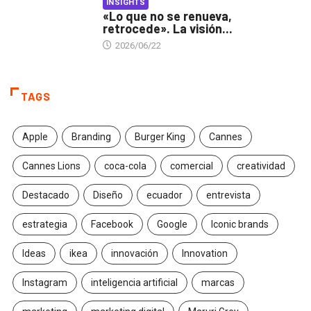
INSIGHTS
«Lo que no se renueva,
retrocede». La visión...
2026/06/22
TAGS
Apple
Branding
Burger King
Cannes
Cannes Lions
coca-cola
comercial
creatividad
Destacado
Diseño
ecuador
entrevista
estrategia
Facebook
Google
Iconic brands
Ideas
ikea
innovación
Innovation
Instagram
inteligencia artificial
marcas