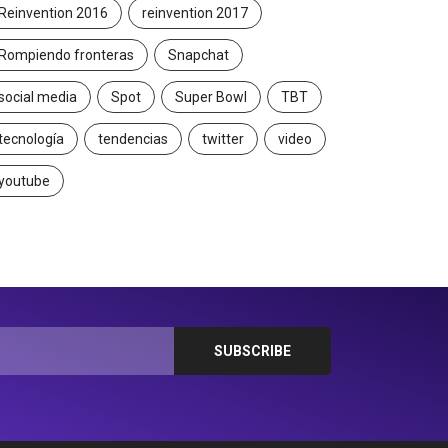
Reinvention 2016
reinvention 2017
Rompiendo fronteras
Snapchat
social media
Spot
Super Bowl
TBT
tecnología
tendencias
twitter
video
youtube