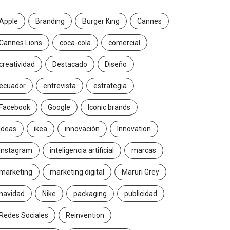
Apple
Branding
Burger King
Cannes
Cannes Lions
coca-cola
comercial
creatividad
Destacado
Diseño
ecuador
entrevista
estrategia
Facebook
Google
Iconic brands
Ideas
ikea
innovación
Innovation
Instagram
inteligencia artificial
marcas
marketing
marketing digital
Maruri Grey
navidad
Nike
packaging
publicidad
Redes Sociales
Reinvention