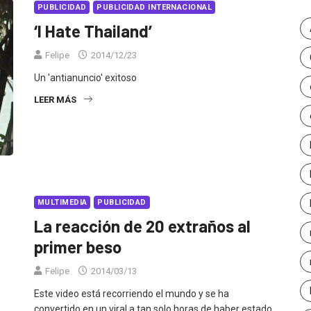
PUBLICIDAD
PUBLICIDAD INTERNACIONAL
‘I Hate Thailand’
Felipe
2014/12/23
Un 'antianuncio' exitoso
LEER MÁS
MULTIMEDIA
PUBLICIDAD
La reacción de 20 extraños al
primer beso
Felipe
2014/03/13
Este video está recorriendo el mundo y se ha
convertido en un viral a tan solo horas de haber estado