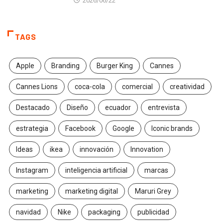
2026/06/22
TAGS
Apple
Branding
Burger King
Cannes
Cannes Lions
coca-cola
comercial
creatividad
Destacado
Diseño
ecuador
entrevista
estrategia
Facebook
Google
Iconic brands
Ideas
ikea
innovación
Innovation
Instagram
inteligencia artificial
marcas
marketing
marketing digital
Maruri Grey
navidad
Nike
packaging
publicidad