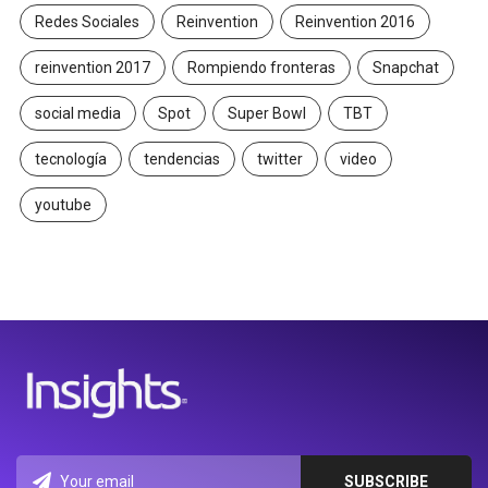
Redes Sociales
Reinvention
Reinvention 2016
reinvention 2017
Rompiendo fronteras
Snapchat
social media
Spot
Super Bowl
TBT
tecnología
tendencias
twitter
video
youtube