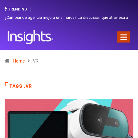
TRENDING
Gabriela Herrera y el arte de cambiarse el sombrero en Corporación
Favorita
Home
VR
TAGS :VR