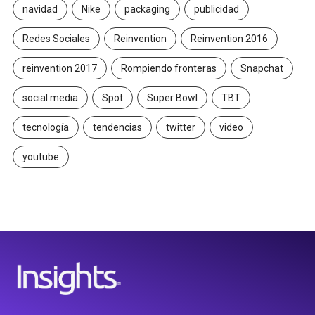
navidad
Nike
packaging
publicidad
Redes Sociales
Reinvention
Reinvention 2016
reinvention 2017
Rompiendo fronteras
Snapchat
social media
Spot
Super Bowl
TBT
tecnología
tendencias
twitter
video
youtube