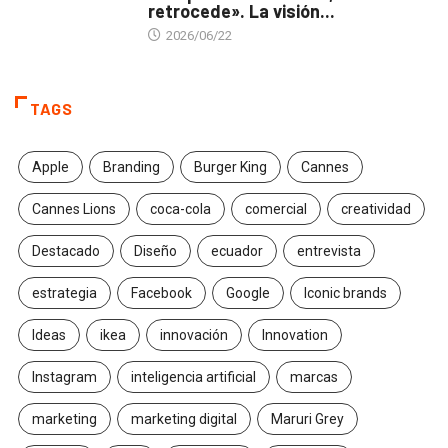
retrocede». La visión...
2026/06/22
TAGS
Apple
Branding
Burger King
Cannes
Cannes Lions
coca-cola
comercial
creatividad
Destacado
Diseño
ecuador
entrevista
estrategia
Facebook
Google
Iconic brands
Ideas
ikea
innovación
Innovation
Instagram
inteligencia artificial
marcas
marketing
marketing digital
Maruri Grey