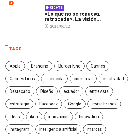
4
INSIGHTS
«Lo que no se renueva,
retrocede». La visión...
2026/06/22
TAGS
Apple
Branding
Burger King
Cannes
Cannes Lions
coca-cola
comercial
creatividad
Destacado
Diseño
ecuador
entrevista
estrategia
Facebook
Google
Iconic brands
Ideas
ikea
innovación
Innovation
Instagram
inteligencia artificial
marcas