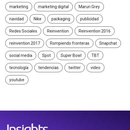
marketing
marketing digital
Maruri Grey
navidad
Nike
packaging
publicidad
Redes Sociales
Reinvention
Reinvention 2016
reinvention 2017
Rompiendo fronteras
Snapchat
social media
Spot
Super Bowl
TBT
tecnología
tendencias
twitter
video
youtube