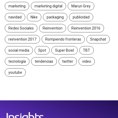
marketing
marketing digital
Maruri Grey
navidad
Nike
packaging
publicidad
Redes Sociales
Reinvention
Reinvention 2016
reinvention 2017
Rompiendo fronteras
Snapchat
social media
Spot
Super Bowl
TBT
tecnología
tendencias
twitter
video
youtube