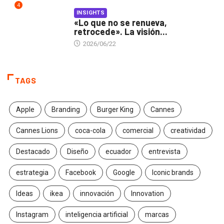
4
INSIGHTS
«Lo que no se renueva,
retrocede». La visión...
2026/06/22
TAGS
Apple
Branding
Burger King
Cannes
Cannes Lions
coca-cola
comercial
creatividad
Destacado
Diseño
ecuador
entrevista
estrategia
Facebook
Google
Iconic brands
Ideas
ikea
innovación
Innovation
Instagram
inteligencia artificial
marcas