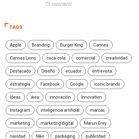
2026/06/22
TAGS
Apple
Branding
Burger King
Cannes
Cannes Lions
coca-cola
comercial
creatividad
Destacado
Diseño
ecuador
entrevista
estrategia
Facebook
Google
Iconic brands
Ideas
ikea
innovación
Innovation
Instagram
inteligencia artificial
marcas
marketing
marketing digital
Maruri Grey
navidad
Nike
packaging
publicidad