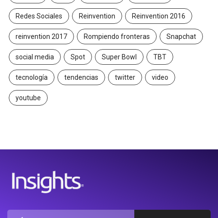
Redes Sociales
Reinvention
Reinvention 2016
reinvention 2017
Rompiendo fronteras
Snapchat
social media
Spot
Super Bowl
TBT
tecnología
tendencias
twitter
video
youtube