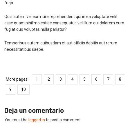
fuga.
Quis autem vel eum iure reprehenderit qui in ea voluptate velit
esse quam nihil molestiae consequatur, vel illum qui dolorem eum
fugiat quo voluptas nulla pariatur?
Temporibus autem quibusdam et aut officiis debitis aut rerum
necessitatibus saepe.
More pages:
1
2
3
4
5
6
7
8
9
10
Deja un comentario
You must be
logged in
to post a comment.