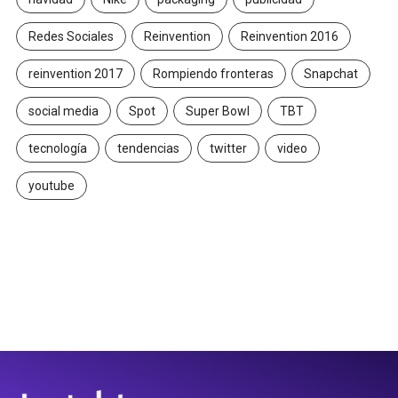
Redes Sociales
Reinvention
Reinvention 2016
reinvention 2017
Rompiendo fronteras
Snapchat
social media
Spot
Super Bowl
TBT
tecnología
tendencias
twitter
video
youtube