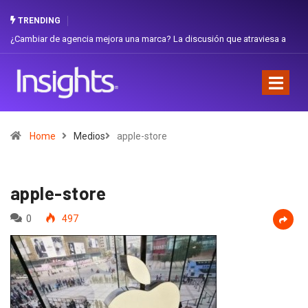
TRENDING
iar de agencia mejora una marca? La discusión que atraviesa a
Gabriela H
dor
Favorita
Home
Medios
apple-store
apple-store
0
497