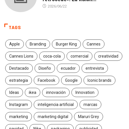
2026/06/22
TAGS
Apple
Branding
Burger King
Cannes
Cannes Lions
coca-cola
comercial
creatividad
Destacado
Diseño
ecuador
entrevista
estrategia
Facebook
Google
Iconic brands
Ideas
ikea
innovación
Innovation
Instagram
inteligencia artificial
marcas
marketing
marketing digital
Maruri Grey
navidad
Nike
packaging
publicidad