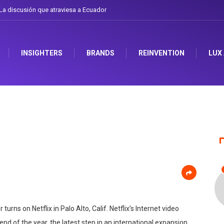
atraviesa a Ecuador
Gabriela Herrera y el arte de cambiarse el sombrero en Co
INSIGHTERS
BRANDS
REINVENTION
LUX
urns on Netflix in Palo Alto, Calif. Netflix’s Internet video
 end of the year, the latest step in an international expansion