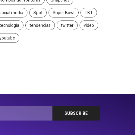
Rompiendo fronteras
Snapchat
social media
Spot
Super Bowl
TBT
tecnología
tendencias
twitter
video
youtube