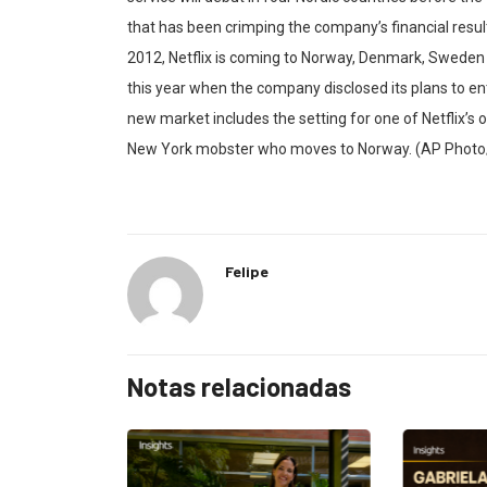
that has been crimping the company’s financial resu
2012, Netflix is coming to Norway, Denmark, Sweden an
this year when the company disclosed its plans to e
new market includes the setting for one of Netflix’s o
New York mobster who moves to Norway. (AP Phot
Felipe
Notas relacionadas