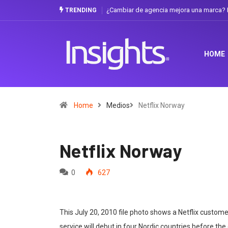
¿Cambiar de agencia mejora una marca? La discusión que 
TRENDING
HOME
Home
Medios
Netflix Norway
Netflix Norway
0
627
This July 20, 2010 file photo shows a Netflix customer t
service will debut in four Nordic countries before the