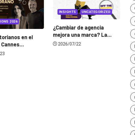
INSIGHTS
UNCATEGORIZED
IONS 2026
¿Cambiar de agencia
mejora una marca? La...
orianos en el
Ga
 Cannes...
de
2026/07/22
23