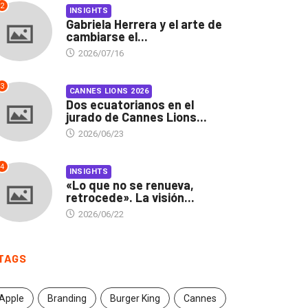
2
INSIGHTS
Gabriela Herrera y el arte de
cambiarse el...
2026/07/16
3
CANNES LIONS 2026
Dos ecuatorianos en el
jurado de Cannes Lions...
2026/06/23
4
INSIGHTS
«Lo que no se renueva,
retrocede». La visión...
2026/06/22
TAGS
Apple
Branding
Burger King
Cannes