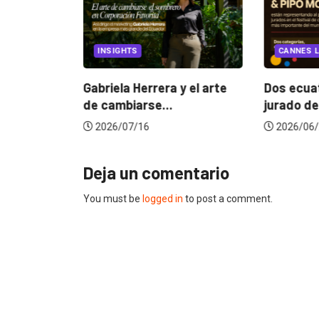
EGORIZED
INSIGHTS
CANNES L
ncia
? La...
Gabriela Herrera y el arte
Dos ecuat
de cambiarse...
jurado de
2026/07/16
2026/06/
Deja un comentario
You must be
logged in
to post a comment.