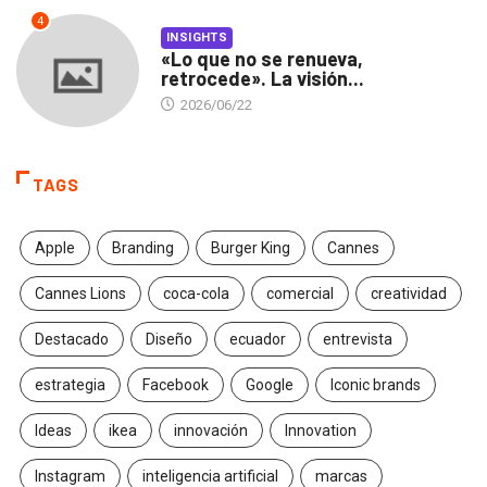
4
INSIGHTS
«Lo que no se renueva,
retrocede». La visión...
2026/06/22
TAGS
Apple
Branding
Burger King
Cannes
Cannes Lions
coca-cola
comercial
creatividad
Destacado
Diseño
ecuador
entrevista
estrategia
Facebook
Google
Iconic brands
Ideas
ikea
innovación
Innovation
Instagram
inteligencia artificial
marcas