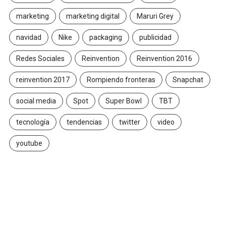
marketing
marketing digital
Maruri Grey
navidad
Nike
packaging
publicidad
Redes Sociales
Reinvention
Reinvention 2016
reinvention 2017
Rompiendo fronteras
Snapchat
social media
Spot
Super Bowl
TBT
tecnología
tendencias
twitter
video
youtube