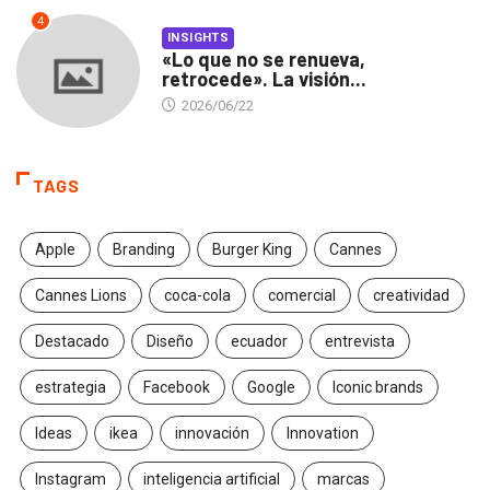
4
INSIGHTS
«Lo que no se renueva,
retrocede». La visión...
2026/06/22
TAGS
Apple
Branding
Burger King
Cannes
Cannes Lions
coca-cola
comercial
creatividad
Destacado
Diseño
ecuador
entrevista
estrategia
Facebook
Google
Iconic brands
Ideas
ikea
innovación
Innovation
Instagram
inteligencia artificial
marcas