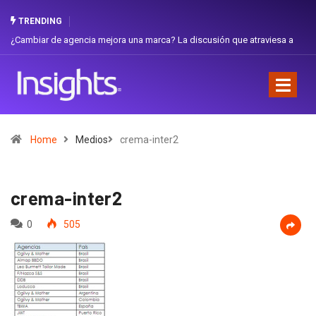
TRENDING
ambiar de agencia mejora una marca? La discusión que atraviesa a
Gabriel
uador
Favorit
Home
Medios
crema-inter2
crema-inter2
0
505