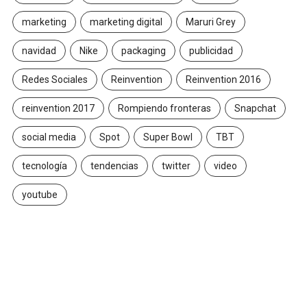
marketing
marketing digital
Maruri Grey
navidad
Nike
packaging
publicidad
Redes Sociales
Reinvention
Reinvention 2016
reinvention 2017
Rompiendo fronteras
Snapchat
social media
Spot
Super Bowl
TBT
tecnología
tendencias
twitter
video
youtube