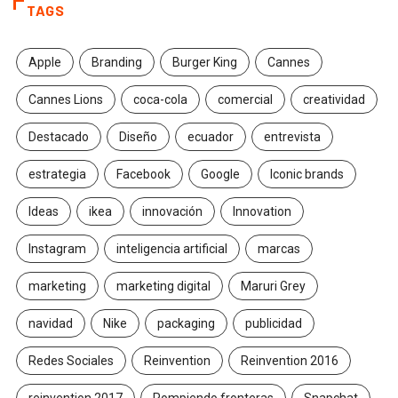
TAGS
Apple
Branding
Burger King
Cannes
Cannes Lions
coca-cola
comercial
creatividad
Destacado
Diseño
ecuador
entrevista
estrategia
Facebook
Google
Iconic brands
Ideas
ikea
innovación
Innovation
Instagram
inteligencia artificial
marcas
marketing
marketing digital
Maruri Grey
navidad
Nike
packaging
publicidad
Redes Sociales
Reinvention
Reinvention 2016
reinvention 2017
Rompiendo fronteras
Snapchat