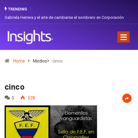
TRENDING
Gabriela Herrera y el arte de cambiarse el sombrero en Corporación
Favorita
Home
Medios
cinco
cinco
0
528