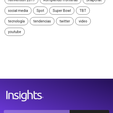
social media
Spot
Super Bowl
TBT
tecnología
tendencias
twitter
video
youtube