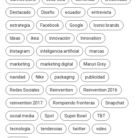
Destacado
Diseño
ecuador
entrevista
estrategia
Facebook
Google
Iconic brands
Ideas
ikea
innovación
Innovation
Instagram
inteligencia artificial
marcas
marketing
marketing digital
Maruri Grey
navidad
Nike
packaging
publicidad
Redes Sociales
Reinvention
Reinvention 2016
reinvention 2017
Rompiendo fronteras
Snapchat
social media
Spot
Super Bowl
TBT
tecnología
tendencias
twitter
video