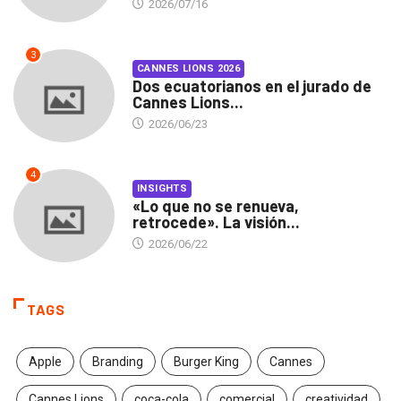
2026/07/16
3
CANNES LIONS 2026
Dos ecuatorianos en el jurado de
Cannes Lions...
2026/06/23
4
INSIGHTS
«Lo que no se renueva,
retrocede». La visión...
2026/06/22
TAGS
Apple
Branding
Burger King
Cannes
Cannes Lions
coca-cola
comercial
creatividad