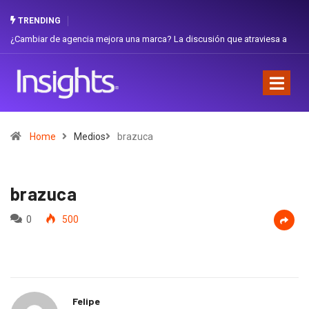
TRENDING
ambiar de agencia mejora una marca? La discusión que atraviesa a
Gabriel
uador
Favorit
Home
Medios
brazuca
brazuca
0
500
Felipe