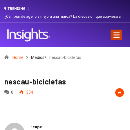
TRENDING
¿Cambiar de agencia mejora una marca? La discusión que atraviesa a
Gabri
Ecuador
Favor
Home
Medios
nescau-bicicletas
nescau-bicicletas
0
354
Felipe