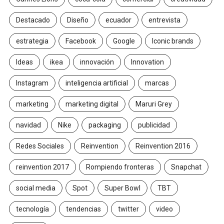
Destacado
Diseño
ecuador
entrevista
estrategia
Facebook
Google
Iconic brands
Ideas
ikea
innovación
Innovation
Instagram
inteligencia artificial
marcas
marketing
marketing digital
Maruri Grey
navidad
Nike
packaging
publicidad
Redes Sociales
Reinvention
Reinvention 2016
reinvention 2017
Rompiendo fronteras
Snapchat
social media
Spot
Super Bowl
TBT
tecnología
tendencias
twitter
video