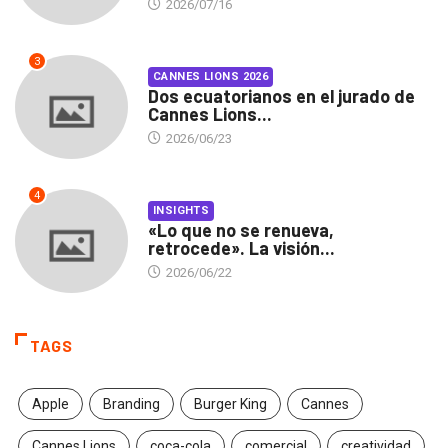
2026/07/16
3
CANNES LIONS 2026
Dos ecuatorianos en el jurado de
Cannes Lions...
2026/06/23
4
INSIGHTS
«Lo que no se renueva,
retrocede». La visión...
2026/06/22
TAGS
Apple
Branding
Burger King
Cannes
Cannes Lions
coca-cola
comercial
creatividad