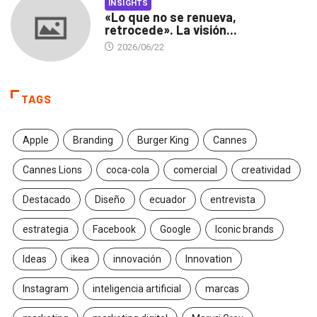
INSIGHTS
«Lo que no se renueva,
retrocede». La visión...
2026/06/22
TAGS
Apple
Branding
Burger King
Cannes
Cannes Lions
coca-cola
comercial
creatividad
Destacado
Diseño
ecuador
entrevista
estrategia
Facebook
Google
Iconic brands
Ideas
ikea
innovación
Innovation
Instagram
inteligencia artificial
marcas