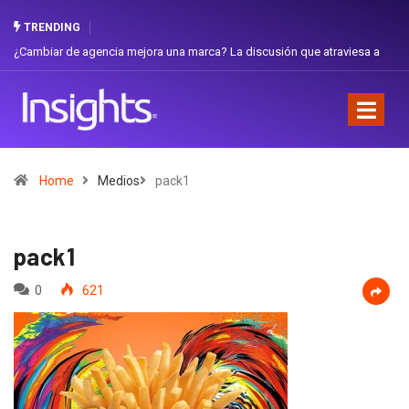
TRENDING
iar de agencia mejora una marca? La discusión que atraviesa a
Gabriela H
dor
Favorita
Home
Medios
pack1
pack1
0
621