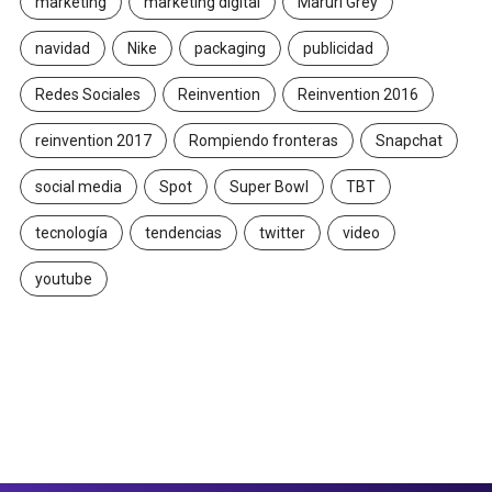
marketing
marketing digital
Maruri Grey
navidad
Nike
packaging
publicidad
Redes Sociales
Reinvention
Reinvention 2016
reinvention 2017
Rompiendo fronteras
Snapchat
social media
Spot
Super Bowl
TBT
tecnología
tendencias
twitter
video
youtube