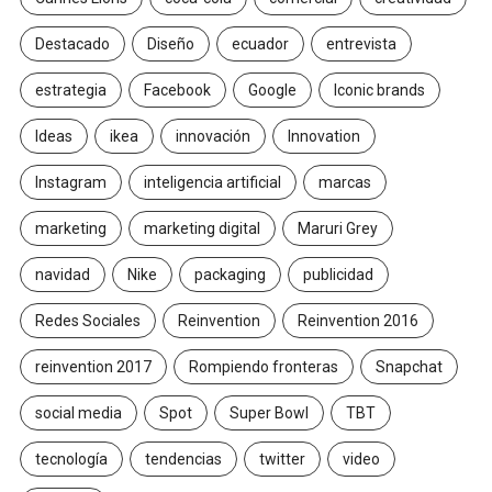
Destacado
Diseño
ecuador
entrevista
estrategia
Facebook
Google
Iconic brands
Ideas
ikea
innovación
Innovation
Instagram
inteligencia artificial
marcas
marketing
marketing digital
Maruri Grey
navidad
Nike
packaging
publicidad
Redes Sociales
Reinvention
Reinvention 2016
reinvention 2017
Rompiendo fronteras
Snapchat
social media
Spot
Super Bowl
TBT
tecnología
tendencias
twitter
video