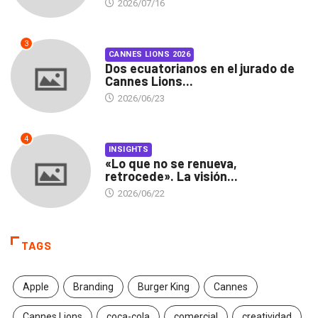
2026/07/16
3
CANNES LIONS 2026
Dos ecuatorianos en el jurado de
Cannes Lions...
2026/06/23
4
INSIGHTS
«Lo que no se renueva,
retrocede». La visión...
2026/06/22
TAGS
Apple
Branding
Burger King
Cannes
Cannes Lions
coca-cola
comercial
creatividad