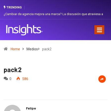
TRENDING
ambiar de agencia mejora una marca? La discusión que atraviesa a
Gabriel
uador
Favorit
Home
Medios
pack2
pack2
0
586
Felipe