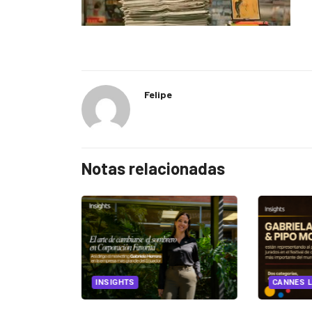
Felipe
Notas relacionadas
EGORIZED
INSIGHTS
CANNES L
ncia