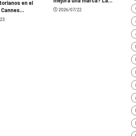
mejora una marca? La...
orianos en el
Ga
 Cannes...
de
2026/07/22
23