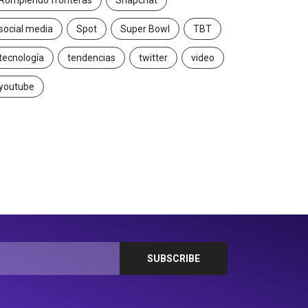
Rompiendo fronteras
Snapchat
social media
Spot
Super Bowl
TBT
tecnología
tendencias
twitter
video
youtube